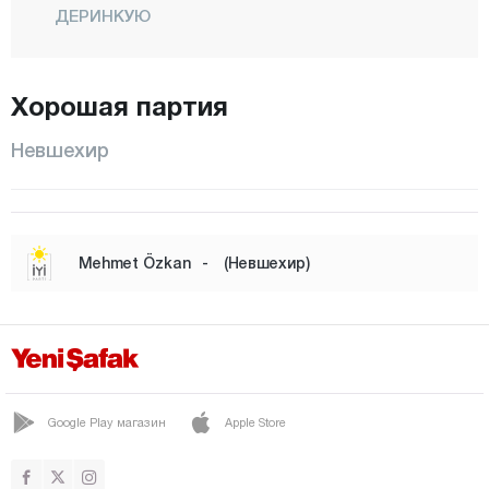
ДЕРИНКУЮ
Гёре
Гёреме
Хорошая партия
ГЮЛЬШЕХИР
Невшехир
ХАДЖИБЕКТАШ
Калаба
КАРАПЫНАР
Mehmet Özkan
-
(Невшехир)
Тополь
Каймаклы
КОЗАКЛИ
Центр
Google Play магазин
Apple Store
Нар
ОРТАХИСАР