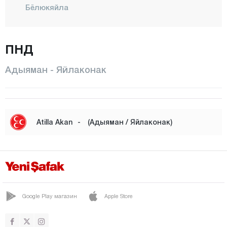
Бёлюкяйла
Чакирхююк
ЧЕЛИХАН
ПНД
ГЕРГЕР
Адыяман - Яйлаконак
ГЕЛЬБАШИ
Харманлы
Инлидже
Atilla Akan
-
(Адыяман / Яйлаконак)
КАХТА
Кесметепе
Комюр
Кёседжели
Google Play магазин
Apple Store
Центр
ПЫНАРБАШИ