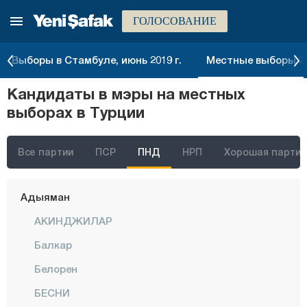
ГОЛОСОВАНИЕ
Выборы в Стамбуле, июнь 2019 г.
Местные выборы 20
Кандидаты в мэры на местных
Стамбул
выборах в Турции
Анкара
Измир
Все партии
ПСР
ПНД
НРП
Хорошая партия
Адана
Адыяман
АКИНДЖИЛАР
Балкар
Белорен
БЕСНИ