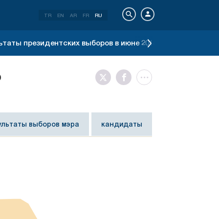
TR
EN
AR
FR
RU
ьтаты президентских выборов в июне 2018 г.
Результат
о
ультаты выборов мэра
кандидаты