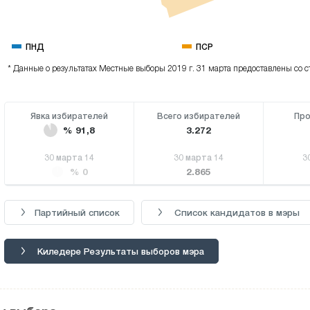
ПНД
ПСР
* Данные о результатах Местные выборы 2019 г. 31 марта предоставлены со с
Явка избирателей
Всего избирателей
Про
% 91,8
3.272
30 марта 14
30 марта 14
3
% 0
2.865
Партийный список
Список кандидатов в мэры
Киледере Результаты выборов мэра