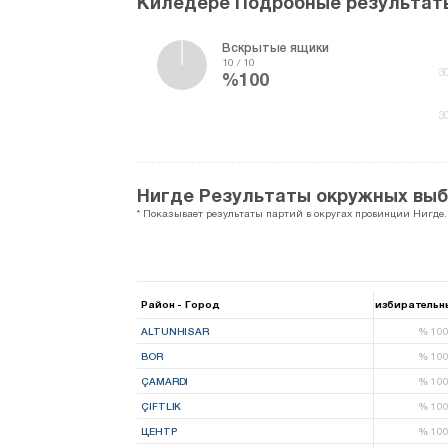
Киледере Подробные результат
Вскрытые ящики
10 / 10
3
%100
3
Нигде Результаты окружных вы
* Показывает результаты партий в округах провинции Нигде.
Район - Город
избирательн
ALTUNHISAR
%
10
BOR
%
10
ÇAMARDI
%
10
ÇIFTLIK
%
10
ЦЕНТР
%
10