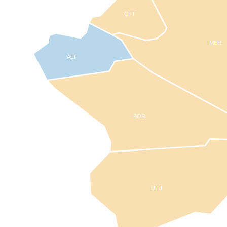
ÇFT
MER
ALT
BOR
ULU