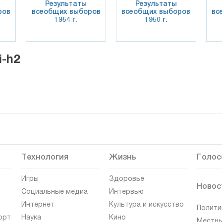
Результаты
Результаты
ров
всеобщих выборов
всеобщих выборов
вс
1954 г.
1950 г.
i-h2
Технология
Жизнь
Голос
Игры
Здоровье
Новос
Социальные медиа
Интервью
Интернет
Культура и искусство
Полити
орт
Наука
Кино
Местны