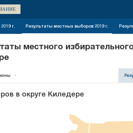
ВАНИЕ
2019 г.
Результаты местных выборов 2019 г.
Резул
ьтаты местного избирательног
ре
гионы
Рез
ров в округе Киледере