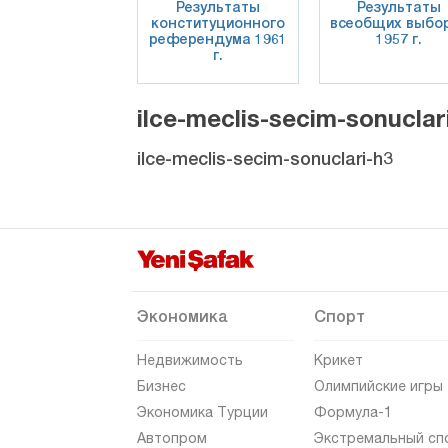
Результаты
Результаты
конституционного
всеобщих выбо
референдума 1961
1957 г.
г.
ilce-meclis-secim-sonuclar
ilce-meclis-secim-sonuclari-h3
Экономика
Спорт
Недвижимость
Крикет
Бизнес
Олимпийские игры
Экономика Турции
Формула-1
Автопром
Экстремальный сп