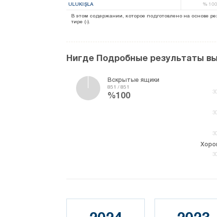
ULUKIŞLA
%
10
В этом содержании, которое подготовлено на основе 
тире (-).
Нигде Подробные результаты в
Вскрытые ящики
851 / 851
3
%100
3
3
3