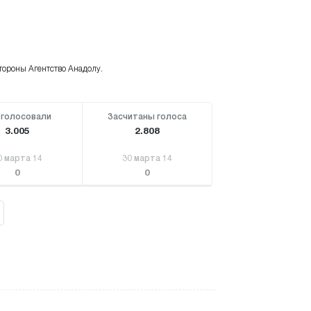
тороны Агентство Анадолу.
голосовали
Засчитаны голоса
3.005
2.808
0 марта 14
30 марта 14
0
0