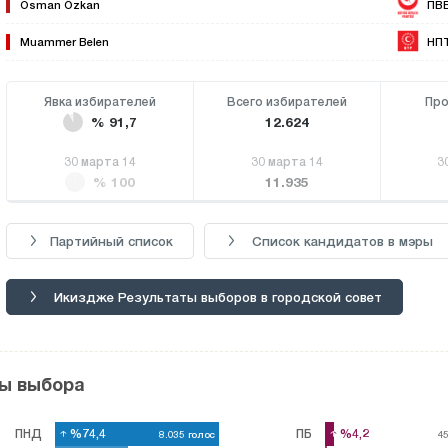
Osman Özkan
ПВ
Muammer Belen
НП
Явка избирателей
Всего избирателей
Про
% 91,7
12.624
30 марта 14
30 марта 14
3
% 100
11.935
Партийный список
Список кандидатов в мэры
Икиздже Результаты выборов в городской совет
ы выбора
ПНД
%74,4
%74,4
ПБ
%4,2
%4,2
8.035
8.035
голос
голос
4
4