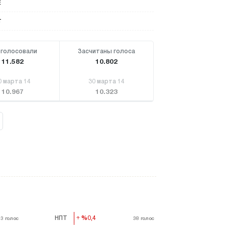
Е
Т
голосовали
Засчитаны голоса
11.582
10.802
0 марта 14
30 марта 14
10.967
10.323
НПТ
%0,4
%0,4
53
53
голос
голос
38
38
голос
голос