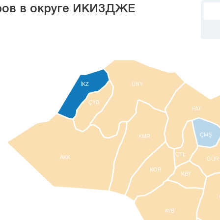
ров в округе ИКИЗДЖЕ
İKZ
ÜNY
ÇYB
FAT
ÇMŞ
KMR
ÇTL
AKK
GÜR
KOR
KBT
AYB