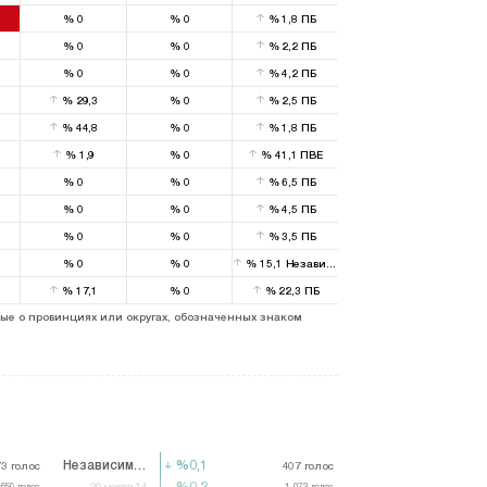
%
0
%
0
%
1,8
ПБ
%
0
%
0
%
2,2
ПБ
%
0
%
0
%
4,2
ПБ
%
29,3
%
0
%
2,5
ПБ
%
44,8
%
0
%
1,8
ПБ
%
1,9
%
0
%
41,1
ПВЕ
%
0
%
0
%
6,5
ПБ
%
0
%
0
%
4,5
ПБ
%
0
%
0
%
3,5
ПБ
%
0
%
0
%
15,1
Независимый
%
17,1
%
0
%
22,3
ПБ
ые о провинциях или округах, обозначенных знаком
Независимый
%0,1
%0,1
73
73
голос
голос
407
407
голос
голос
%0,2
%0,2
659
659
голос
голос
30 марта 14
1.073
1.073
голос
голос