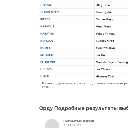
GÜLYALI
Ulaş Tepe
GÜRGENTEPE
Yaşar Şahin
İKIZCE
Osman Kaygı
KABADÜZ
Yener Kaya
KABATAŞ
Yakup Yılmaz
KORGAN
Tuncay Kiraz
KUMRU
Yusuf Yalçuva
MESUDIYE
İsa Gül
PERŞEMBE
Mustafa Sayım Tando
ULUBEY
İsa Türkcan
ÜNYE
Hüseyin Tavlı
В этом содержании, которое подготовлено на основе 
тире (-).
Орду Подробные результаты вы
Вскрытые ящики
2.174 / 2.174
3