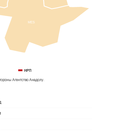
MES
НРП
тороны Агентство Анадолу.
Д
П