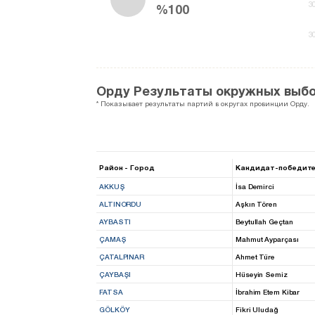
3
%100
3
Орду Результаты окружных выб
* Показывает результаты партий в округах провинции Орду.
Район - Город
Кандидат-победите
AKKUŞ
İsa Demirci
ALTINORDU
Aşkın Tören
AYBASTI
Beytullah Geçtan
ÇAMAŞ
Mahmut Ayparçası
ÇATALPINAR
Ahmet Türe
ÇAYBAŞI
Hüseyin Semiz
FATSA
İbrahim Etem Kibar
GÖLKÖY
Fikri Uludağ