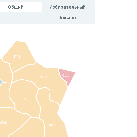
Общий
Избирательный
Альянс
PRŞ
GÜL
AOR
ULB
GÖL
KBD