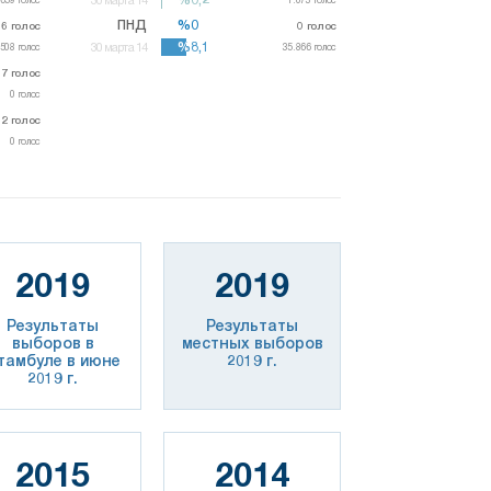
ПНД
%0
%0
6
36
голос
голос
0
голос
%8,1
%8,1
.508
.508
голос
голос
30 марта 14
35.866
35.866
голос
голос
37
37
голос
голос
0
голос
02
02
голос
голос
0
голос
2019
2019
Результаты
Результаты
выборов в
местных выборов
тамбуле в июне
2019 г.
2019 г.
2015
2014