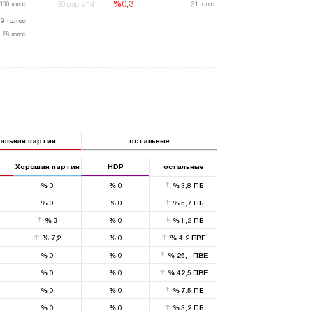
%0,3
%0,3
100
100
голос
голос
30 марта 14
31
31
голос
голос
09
09
голос
голос
69
69
голос
голос
альная партия
остальные
Хорошая партия
HDP
остальные
%
0
%
0
%
3,8
ПБ
%
0
%
0
%
5,7
ПБ
%
9
%
0
%
1,2
ПБ
%
7,2
%
0
%
4,2
ПВЕ
%
0
%
0
%
26,1
ПВЕ
%
0
%
0
%
42,5
ПВЕ
%
0
%
0
%
7,5
ПБ
%
0
%
0
%
3,2
ПБ