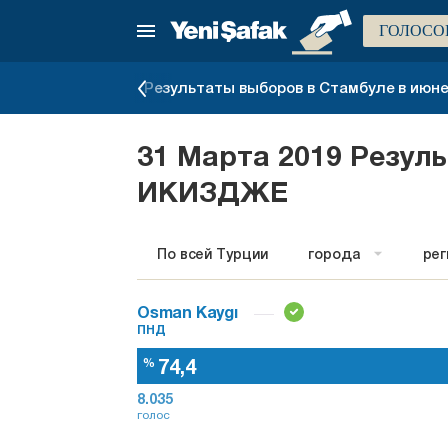
ГОЛОСО
ров 2023 года
Результаты выборов в Стамбуле в июне 
31 Марта 2019 Резул
ИКИЗДЖЕ
По всей Турции
города
ре
Osman Kaygı
ПНД
74,4
%
8.035
голос