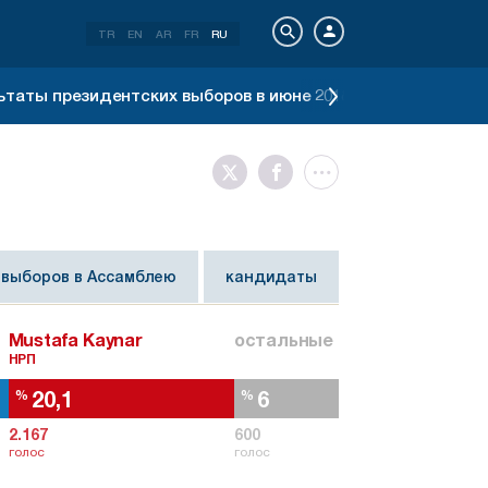
TR
EN
AR
FR
RU
ьтаты президентских выборов в июне 2018 г.
Результат
 выборов в Ассамблею
кандидаты
Mustafa Kaynar
остальные
НРП
20,1
6
%
%
2.167
600
голос
голос