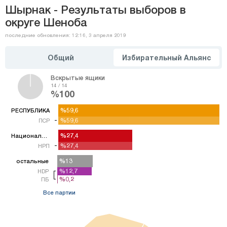
Шырнак - Результаты выборов в
округе Шеноба
последние обновления: 12:16, 3 апреля 2019
Общий
Избирательный Альянс
Вскрытые ящики
14 / 14
%100
%59,6
%59,6
РЕСПУБЛИКА
%59,6
%59,6
ПСР
%27,4
%27,4
Национальная партия
%27,4
%27,4
НРП
%13
%13
остальные
%12,7
%12,7
HDP
%0,2
%0,2
ПБ
Все партии