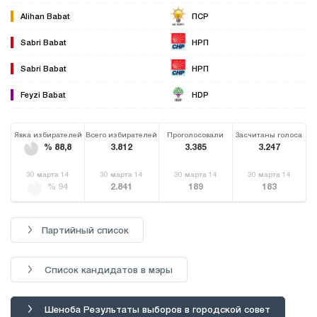
Alihan Babat
ПСР
Sabri Babat
НРП
Sabri Babat
НРП
Feyzi Babat
HDP
Явка избирателей
Всего избирателей
Проголосовали
Засчитаны голоса
% 88,8
3.812
3.385
3.247
30 марта 14
30 марта 14
30 марта 14
30 марта 14
% 94
2.841
189
183
Партийный список
Список кандидатов в мэры
Шеноба Результаты выборов в городской совет