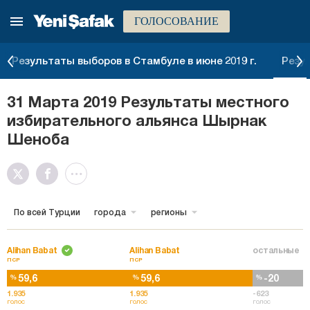
ГОЛОСОВАНИЕ
Результаты выборов в Стамбуле в июне 2019 г.
Резу
31 Марта 2019 Результаты местного
избирательного альянса Шырнак
Шеноба
По всей Турции
города
регионы
Alihan Babat
Alihan Babat
остальные
ПСР
ПСР
59,6
59,6
-20
%
%
%
1.935
1.935
-623
голос
голос
голос