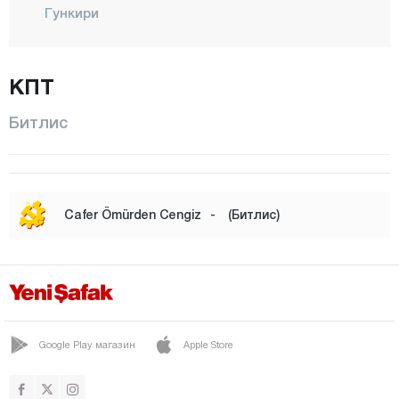
Гункири
ГЮРОЙМАК
ХИЗАН
КПТ
Кавакбаши
Битлис
Центр
МУТКИ
Овакишла
Cafer Ömürden Cengiz
-
(Битлис)
ТАТВАН
Йолалан
Болу
Бурдур
Google Play магазин
Apple Store
Бурса
Чанаккале