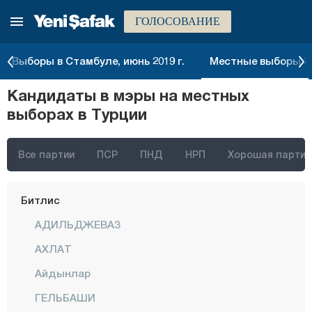
ГОЛОСОВАНИЕ
Айдын
Балыкесир
Выборы в Стамбуле, июнь 2019 г.
Местные выборы 20
Бартын
Кандидаты в мэры на местных
Батман
выборах в Турции
Байбурт
Биледжик
Все партии
ПСР
ПНД
НРП
Хорошая партия
Бингёль
Битлис
АДИЛЬДЖЕВАЗ
АХЛАТ
Айдынлар
ГЕЛЬБАШИ