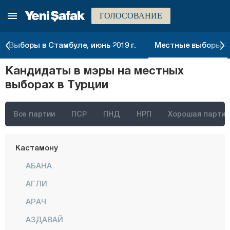
ГОЛОСОВАНИЕ
Хатай
Ыгдыр
Выборы в Стамбуле, июнь 2019 г.
Местные выборы 20
Ыспарта
Кандидаты в мэры на местных
Кахраманмараш
выборах в Турции
Карабюк
Караман
Все партии
ПСР
ПНД
НРП
Хорошая партия
Карс
Кастамону
АБАНА
АГЛИ
АРАЧ
АЗДАВАЙ