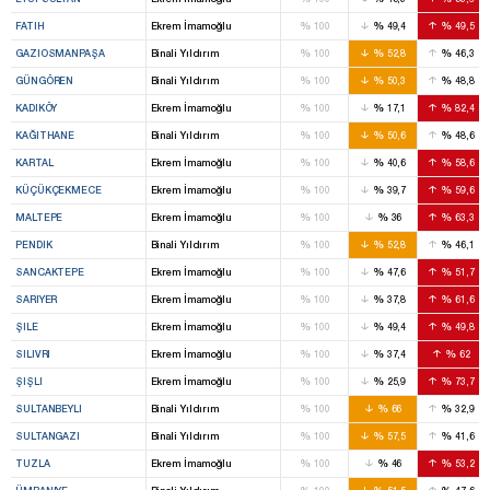
%
%
%
FATIH
Ekrem İmamoğlu
100
49,4
49,5
%
%
%
GAZIOSMANPAŞA
Binali Yıldırım
100
52,8
46,3
%
%
%
GÜNGÖREN
Binali Yıldırım
100
50,3
48,8
%
%
%
KADIKÖY
Ekrem İmamoğlu
100
17,1
82,4
%
%
%
KAĞITHANE
Binali Yıldırım
100
50,6
48,6
%
%
%
KARTAL
Ekrem İmamoğlu
100
40,6
58,6
%
%
%
KÜÇÜKÇEKMECE
Ekrem İmamoğlu
100
39,7
59,6
%
%
%
MALTEPE
Ekrem İmamoğlu
100
36
63,3
%
%
%
PENDIK
Binali Yıldırım
100
52,8
46,1
%
%
%
SANCAKTEPE
Ekrem İmamoğlu
100
47,6
51,7
%
%
%
SARIYER
Ekrem İmamoğlu
100
37,8
61,6
%
%
%
ŞILE
Ekrem İmamoğlu
100
49,4
49,8
%
%
%
SILIVRI
Ekrem İmamoğlu
100
37,4
62
%
%
%
ŞIŞLI
Ekrem İmamoğlu
100
25,9
73,7
%
%
%
SULTANBEYLI
Binali Yıldırım
100
66
32,9
%
%
%
SULTANGAZI
Binali Yıldırım
100
57,5
41,6
%
%
%
TUZLA
Ekrem İmamoğlu
100
46
53,2