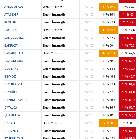
%
%
%
ARNAVUTKÖY
Binali Yıldırım
100
60,2
38,8
%
%
%
ATAŞEHIR
Ekrem İmamoğlu
100
39,3
60
%
%
%
AVCILAR
Ekrem İmamoğlu
100
37,4
62
%
%
%
BAĞCILAR
Binali Yıldırım
100
56,6
42,5
%
%
%
BAHÇELIEVLER
Ekrem İmamoğlu
100
47,2
52
%
%
%
BAKIRKÖY
Ekrem İmamoğlu
100
20,1
79,3
%
%
%
BAŞAKŞEHIR
Binali Yıldırım
100
51,4
47,5
%
%
%
BAYRAMPAŞA
Ekrem İmamoğlu
100
48,5
50,7
%
%
%
BEŞIKTAŞ
Ekrem İmamoğlu
100
15,6
83,9
%
%
%
BEYKOZ
Ekrem İmamoğlu
100
49,2
49,7
%
%
%
BEYLIKDÜZÜ
Ekrem İmamoğlu
100
37,4
61,9
%
%
%
BEYOĞLU
Ekrem İmamoğlu
100
47,5
51,6
%
%
%
BÜYÜKÇEKMECE
Ekrem İmamoğlu
100
40,6
58,9
%
%
%
ÇATALCA
Ekrem İmamoğlu
100
39,7
59,7
%
%
%
ÇEKMEKÖY
Ekrem İmamoğlu
100
48,6
50,7
%
%
%
ESENLER
Binali Yıldırım
100
61
38
%
%
%
ESENYURT
Ekrem İmamoğlu
100
42,1
57,3
%
%
%
EYÜPSULTAN
Ekrem İmamoğlu
100
45,3
53,9