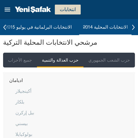
انتخابات
الانتخابات المحلية 2014
الانتخابات البرلمانية في يوليو 2015
إسطنبول
مرشحي الانتخابات المحلية التركية
أنقرة
إزمير
حزب الشعب الجمهوري
حزب العدالة والتنمية
جميع الأحزاب
أضنة
أديامان
أكينجيلار
بلكار
بيل إركرن
بيسني
بولوكيايلا