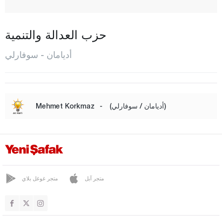
تشاقرهويوك
شاليكهان
حزب العدالة والتنمية
غير غير
أديامان - سوفارلي
غولباشي
هارمانلي
إينليجا
(أديامان / سوفارلي)
-
Mehmet Korkmaz
كاهتا
كيسميتيبي
كومور
كوسجالي
متجر آبل
متجر غوغل بلاي
المركز
بينار باشي
شامبايات