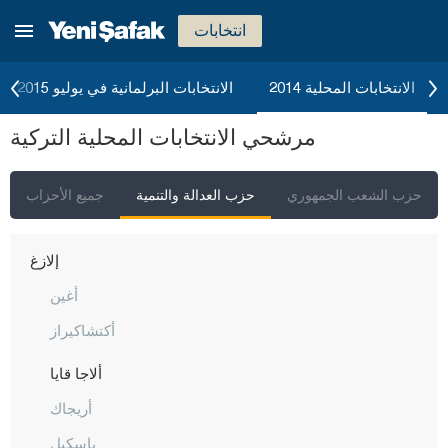
جناق قلعة
انتخابات
شانكيري
جوروم
الانتخابات المحلية 2014
الانتخابات البرلمانية في يوليو 2015
دينيزلي
مرشحي الانتخابات المحلية التركية
دياربكر
دوزجا
حزب الشعب الجمهوري
حزب العدالة والتنمية
جميع الأحزاب
أدرنة
إلازغ
أغين
أكتشاكيراز
ألاجا قايا
أريجاك
باسكيل