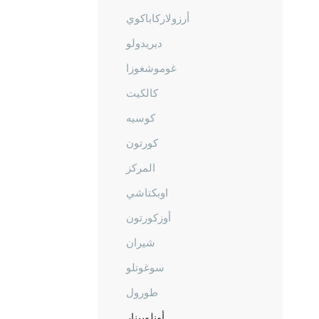
أرزولاركاباكوي
ديريدولو
غوموشغوزا
كالكيت
كوسيه
كورتون
المركز
اوبكتاشي
أوزكورتون
شيران
سوغوتلو
طورول
أونلوبينار