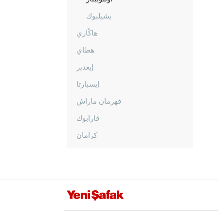
يشيلبوك
هاكّاري
هطاي
إيغدير
إيسبارتا
قهرمان ماراش
قارابوك
كرامان
كارس
كاستاموني
قيصري
كلّس