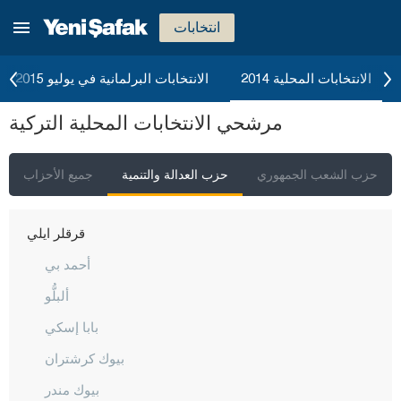
قارابوك
انتخابات
كرامان
كارس
الانتخابات المحلية 2014
الانتخابات البرلمانية في يوليو 2015
كاستاموني
مرشحي الانتخابات المحلية التركية
قيصري
كلّس
حزب الشعب الجمهوري
حزب العدالة والتنمية
جميع الأحزاب
كيركالي
قرقلر ايلي
أحمد بي
ألبلُّو
بابا إسكي
بيوك كرشتران
بيوك مندر