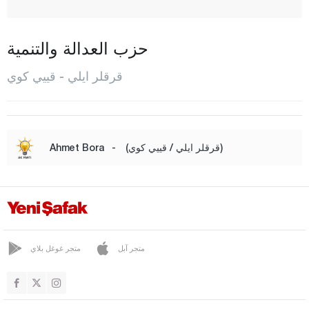
شاكل لي
دميركوي
حزب العدالة والتنمية
أفران سكيز
قرقلر ايلي - قييي كوي
إينادا
إيناجا
قرا خليل
(قرقلر ايلي / قييي كوي)
-
Ahmet Bora
قافاقلي
كاينارجا
قييي كوي
كوفجاز
متجر آبل
متجر غوغل بلاي
لولا بورغاز
المركز