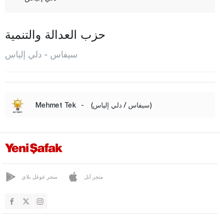
ديفريغي
دوغان شنار
حزب العدالة والتنمية
غيميريك
سيفاس - دلي إلياس
غول أوفا
جوناي كايا
جور شاير
(سيفاس / دلي إلياس)
-
Mehmet Tek
غورون
هافيك
إيمرانلي
كانغال
متجر آبل
متجر غوغل بلاي
كويول حصار
المركز