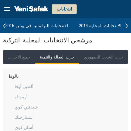
سيفاس
انتخابات
تكيرداغ
توكات
الانتخابات المحلية 2014
الانتخابات البرلمانية في يوليو 2015
طرابزون
مرشحي الانتخابات المحلية التركية
طونجالي
أوشاك
حزب الشعب الجمهوري
حزب العدالة والتنمية
جميع الأحزاب
فان
يالوفا
ألطين أوفا
أرموتلو
شيفتلي كوي
شينارجيك
أسان كوي