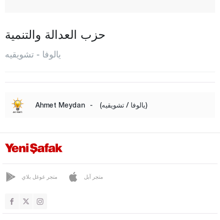
قاضيكوي
قايتاز دري
حزب العدالة والتنمية
قورو
يالوفا - تشويقيه
المركز
صوباشي
طاش كوبرو
(يالوفا / تشويقيه)
-
Ahmet Meydan
تافشانلي
تيرمال
تشويقيه
يوزغات
متجر آبل
متجر غوغل بلاي
زونغولداك