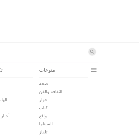
منوعات
تك
صحة
الثقافة والفن
حوار
الهات
كتاب
واقع
أخبار 
السيناما
تلفاز