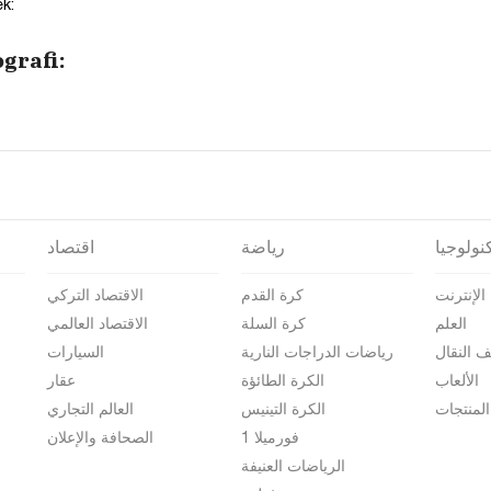
k:
grafi:
نولوجيا
رياضة
اقتصاد
الإنترنت
كرة القدم
الاقتصاد التركي
العلم
كرة السلة
الاقتصاد العالمي
ف النقال
رياضات الدراجات النارية
السيارات
الألعاب
الكرة الطائؤة
عقار
المنتجات
الكرة التينيس
العالم التجاري
فورميلا 1
الصحافة والإعلان
الرياضات العنيفة