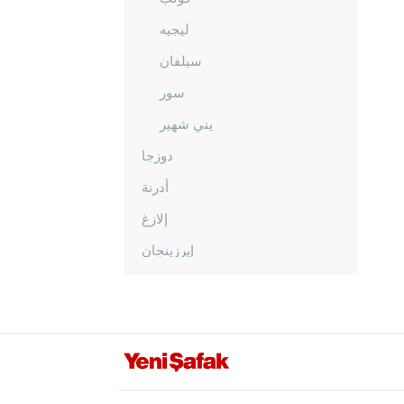
ليجيه
سيلفان
سور
يني شهير
دوزجا
أدرنة
إلازغ
إيرزينجان
أرضروم
إيسكي شهير
غازي عنتاب
غيراسون