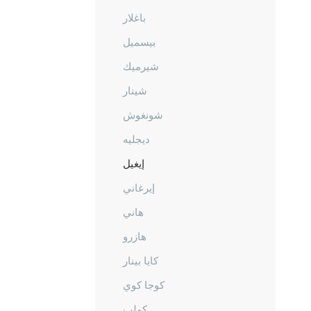
باغلار
بيسميل
شيرميك
شينار
شونغوش
ديجليه
إيغيل
إيرغاني
هاني
هازرو
كايا بينار
كوجا كوي
كولب