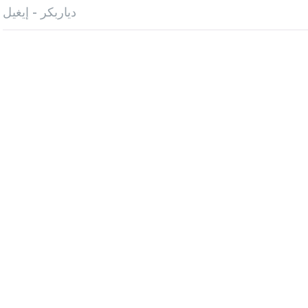
دياربكر - إيغيل