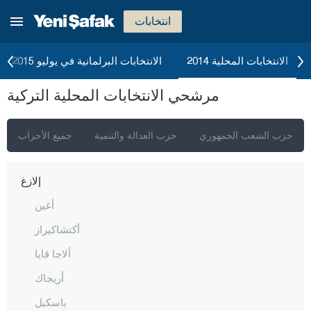
جناق قلعة
انتخابات
شانكيري
جوروم
الانتخابات المحلية 2014
الانتخابات البرلمانية في يوليو 2015
دينيزلي
مرشحي الانتخابات المحلية التركية
دياربكر
دوزجا
حزب الشعب الجمهوري
حزب العدالة والتنمية
جميع الأحزاب
أدرنة
إلازغ
أغين
أكتشاكيراز
ألاجا قايا
أريجاك
باسكيل