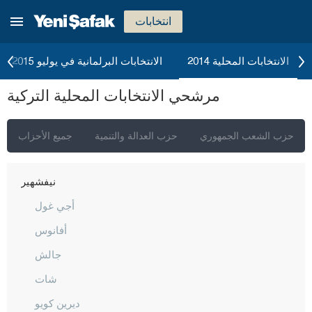
كوتاهيا
انتخابات
مالاطيا
مانيسا
الانتخابات المحلية 2014
الانتخابات البرلمانية في يوليو 2015
ماردين
مرشحي الانتخابات المحلية التركية
مرسين
موغلا
حزب الشعب الجمهوري
حزب العدالة والتنمية
جميع الأحزاب
موش
نيفشهير
أجي غول
أفانوس
جالش
شات
ديرين كويو