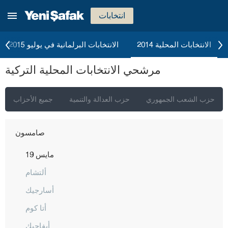
موش
انتخابات
نيفشهير
نيغدا
الانتخابات المحلية 2014
الانتخابات البرلمانية في يوليو 2015
أوردو
مرشحي الانتخابات المحلية التركية
عثمانية
ريزا
حزب الشعب الجمهوري
حزب العدالة والتنمية
جميع الأحزاب
صقاريا
صامسون
19 مايس
ألتشام
أسارجيك
أتا كوم
أيفاجيك