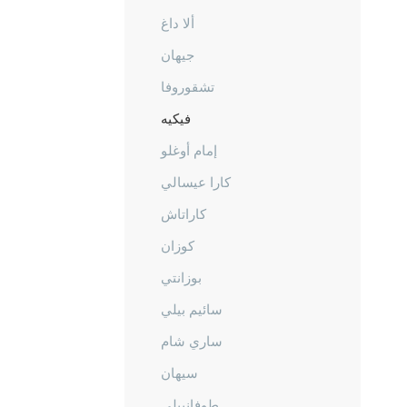
ألا داغ
جيهان
تشقوروفا
فيكيه
إمام أوغلو
كارا عيسالي
كاراتاش
كوزان
بوزانتي
سائيم بيلي
ساري شام
سيهان
طوفانبيلي