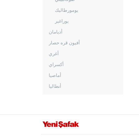
يومورطاليك
يوراغير
أديامان
أفيون قره حصار
أغري
أكسراي
أماصيا
أنطاليا
أرداهان
أرتفين
أيدن
بالق أسير