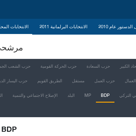
الدستور عام 2010
الانتخابات البرلمانية 2011
الانتخابات المحلية 
مرشحي ا
اد الكبير
حزب السعادة
حزب الحركة القومية
حزب الشعب الجم
العمال
حزب العمل
مستقل
الطريق القويم
حزب اليسار الد
ي التركي
BDP
MP
البلد
الإصلاح الاجتماعي والتنمية
ال
BDP