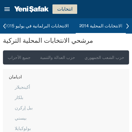
انتخابات
الانتخابات المحلية 2014
الانتخابات البرلمانية في يوليو 2015
إسطنبول
مرشحي الانتخابات المحلية التركية
أنقرة
إزمير
حزب الشعب الجمهوري
حزب العدالة والتنمية
جميع الأحزاب
أضنة
أديامان
أكينجيلار
بلكار
بيل إركرن
بيسني
بولوكيايلا