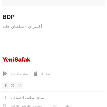
غول أغش
غولبينار
BDP
غوزيليورت
أكسراي - سلطان خانة
هيلفاديرا
إهلارا
المركز
أورطاكوي
صاغلق
ساراتلي
متجر آبل
متجر غوغل بلاي
ساراياهشي
سليما
مواقع التواصل الاجتماعي
سلطان خانة
التواصل
تطبيقات الهواتف الذكية