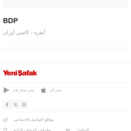
شاملي ديريه
شانكايا
BDP
شابوك
أنقرة - كاشي أوران
إيلاماداغ
أليماسوغوت
إيفران
غولباشي
غودول
هايمان
متجر آبل
متجر غوغل بلاي
قالاجيك
كازان
مواقع التواصل الاجتماعي
كاشي أوران
التواصل
تطبيقات الهواتف الذكية