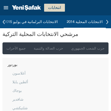
بارتين
انتخابات
باتمان
بايبورت
الانتخابات المحلية 2014
الانتخابات البرلمانية في يوليو 2015
بيلاجيك
مرشحي الانتخابات المحلية التركية
بينغول
بيتليس
حزب الشعب الجمهوري
حزب العدالة والتنمية
جميع الأحزاب
بولو
بوردور
أغلاسون
ألطين يايلا
بوجاك
شافدير
شلتيكشي