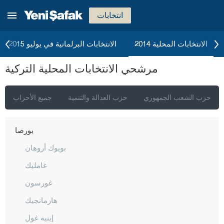
باتمان
انتخابات
بايبورت
بيلاجيك
الانتخابات المحلية 2014
الانتخابات البرلمانية في يوليو 2015
بينغول
مرشحي الانتخابات المحلية التركية
بيتليس
بولو
حزب الشعب الجمهوري
حزب العدالة والتنمية
جميع الأحزاب
بوردور
بورصا
بويوك أروهان
غامليك
غورسون
هارمانجيك
إينيه غول