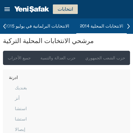
بورصا
انتخابات
جناق قلعة
شانكيري
الانتخابات المحلية 2014
الانتخابات البرلمانية في يوليو 2015
جوروم
مرشحي الانتخابات المحلية التركية
دينيزلي
دياربكر
حزب الشعب الجمهوري
حزب العدالة والتنمية
جميع الأحزاب
دوزجا
أدرنة
بغنديك
أنز
استشا
استشا
إبصالا