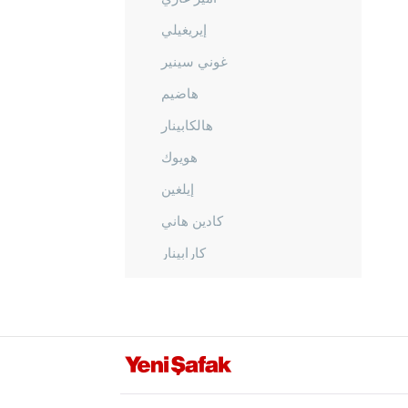
إيريغيلي
غوني سينير
هاضيم
هالكابينار
هويوك
إيلغين
كادين هاني
كارابينار
كاراطاي
كولو
ميرام
صاراي أونو