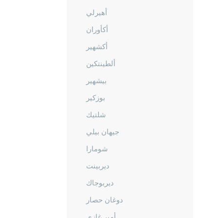
أهيرلي
أكأوران
أكشهير
ألطينتكين
بيشهير
بوزكير
شلتيك
جيهان بيلي
شومارا
ديربينت
ديربوجاك
دوغان حصار
أمير غازي