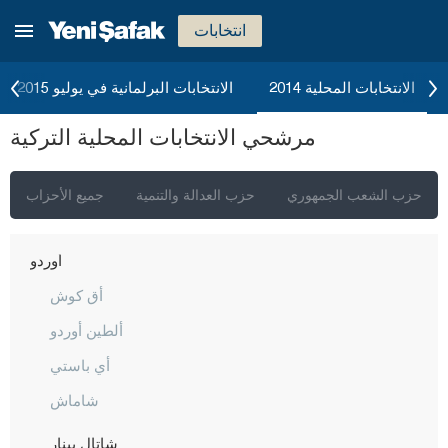
مانيسا
انتخابات
ماردين
مرسين
الانتخابات المحلية 2014
الانتخابات البرلمانية في يوليو 2015
موغلا
مرشحي الانتخابات المحلية التركية
موش
نيفشهير
حزب الشعب الجمهوري
حزب العدالة والتنمية
جميع الأحزاب
نيغدا
أوردو
أق كوش
ألطين أوردو
أي باستي
شاماش
شاتال بينار