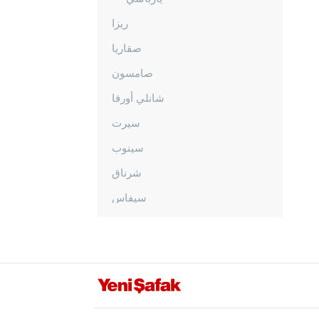
ريزا
صقاريا
صامسون
شانلي أورفا
سيرت
سينوب
شرناق
سيفاس
تكيرداغ
توكات
طرابزون
طونجالي