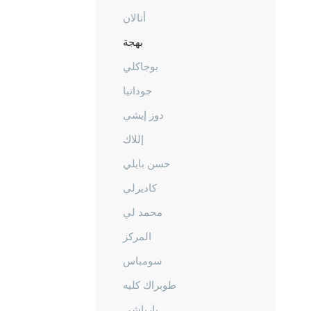
أتالان
بهجة
بوجاكلي
جوداتيا
دوز إيشي
إللاك
حسن بايلي
كاديرلي
محمد لي
المركز
سومباس
طوبراك كليه
يارباشي