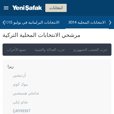
مرسين
انتخابات
موغلا
موش
الانتخابات المحلية 2014
الانتخابات البرلمانية في يوليو 2015
نيفشهير
مرشحي الانتخابات المحلية التركية
نيغدا
أوردو
حزب الشعب الجمهوري
حزب العدالة والتنمية
جميع الأحزاب
عثمانية
ريزا
أرديشين
بيوك كوي
شاملي هيميشين
شاي إيلي
ÇAYKENT