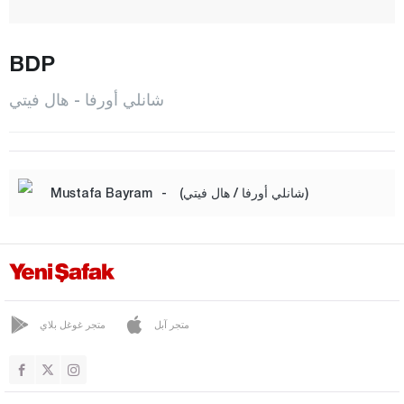
هال فيتي
هاليليه
BDP
حرّان
شانلي أورفا - هال فيتي
هيلفان
كارا كوبرو
سيفريك
(شانلي أورفا / هال فيتي)
-
Mustafa Bayram
سوروش
فيران شهير
سيرت
سينوب
متجر آبل
متجر غوغل بلاي
شرناق
سيفاس