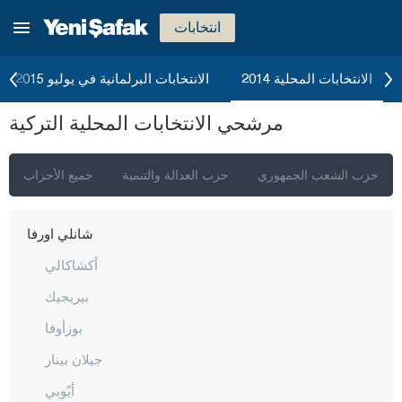
نيفشهير
انتخابات
نيغدا
أوردو
الانتخابات المحلية 2014
الانتخابات البرلمانية في يوليو 2015
عثمانية
مرشحي الانتخابات المحلية التركية
ريزا
صقاريا
حزب الشعب الجمهوري
حزب العدالة والتنمية
جميع الأحزاب
صامسون
شانلي أورفا
أكشاكالي
بيريجيك
بوزأوفا
جيلان بينار
أيّوبي