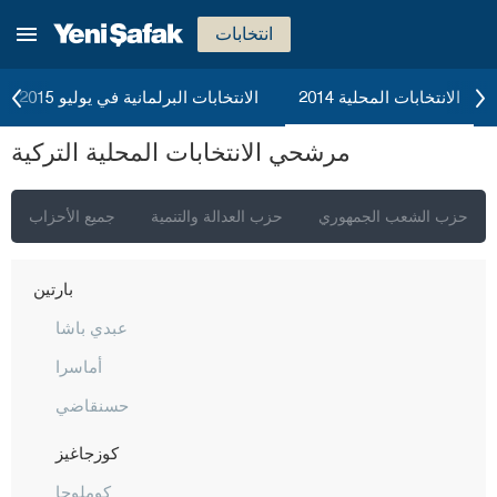
أكسراي
انتخابات
أماصيا
أنطاليا
الانتخابات المحلية 2014
الانتخابات البرلمانية في يوليو 2015
أرداهان
مرشحي الانتخابات المحلية التركية
أرتفين
أيدن
حزب الشعب الجمهوري
حزب العدالة والتنمية
جميع الأحزاب
بالق أسير
بارتين
عبدي باشا
أماسرا
حسنقاضي
كوزجاغيز
كوملوجا