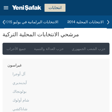
دوزجا
انتخابات
أدرنة
إلازغ
الانتخابات المحلية 2014
الانتخابات البرلمانية في يوليو 2015
إيرزينجان
مرشحي الانتخابات المحلية التركية
أرضروم
إيسكي شهير
حزب الشعب الجمهوري
حزب العدالة والتنمية
جميع الأحزاب
غازي عنتاب
غيراسون
آل أوجرا
آيدينديري
بولونجاك
شام أولوك
شاناكشي