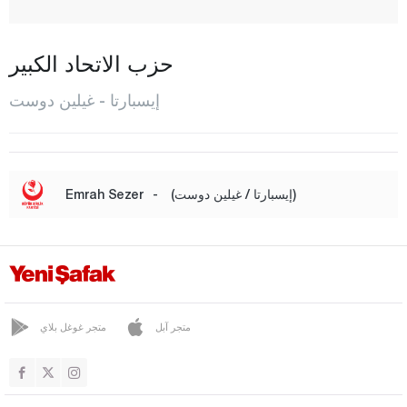
إغيردير
غيلين دوست
حزب الاتحاد الكبير
غونان
إيسبارتا - غيلين دوست
غونيكنت
هويوكلو
كيشي بورلو
(إيسبارتا / غيلين دوست)
-
Emrah Sezer
كولينونو
المركز
صاري ادريس
شاكيكارا أغش
متجر آبل
متجر غوغل بلاي
صافكوي
سنير