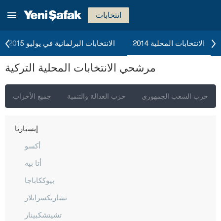
إيسكي شهير
انتخابات
غازي عنتاب
غيراسون
الانتخابات المحلية 2014
الانتخابات البرلمانية في يوليو 2015
كوموش خانة
مرشحي الانتخابات المحلية التركية
هاكّاري
هطاي
حزب الشعب الجمهوري
حزب العدالة والتنمية
جميع الأحزاب
إيغدير
إيسبارتا
أكسو
أتا بيه
بيوككاباجا
تشاريكسرايلار
تشيتشكبينار