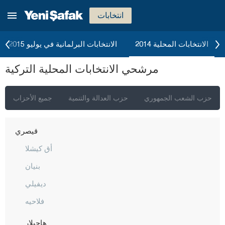
إيغدير
انتخابات
إيسبارتا
قهرمان ماراش
الانتخابات المحلية 2014
الانتخابات البرلمانية في يوليو 2015
قارابوك
مرشحي الانتخابات المحلية التركية
كرامان
كارس
حزب الشعب الجمهوري
حزب العدالة والتنمية
جميع الأحزاب
كاستاموني
قيصري
أق كيشلا
بنيان
ديفيلي
فلاحيه
هاجيلار