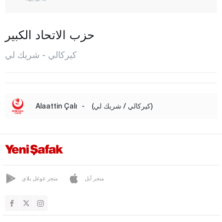
هاجيلار
كاراكيشلي
حزب الاتحاد الكبير
كيسكين
كيركالي - شريك لي
المركز
سولاكيورت
ياهشيهان
(كيركالي / شريك لي)
-
Alaattin Çalı
قرقلر ايلي
قرشهير
قوجه ايلي
قونيا
متجر آبل
متجر غوغل بلاي
كوتاهيا
مالاطيا