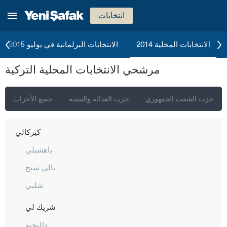
قهرمان ماراش
انتخابات
قارابوك
كرامان
الانتخابات المحلية 2014
الانتخابات البرلمانية في يوليو 2015
كارس
مرشحي الانتخابات المحلية التركية
كاستاموني
قيصري
حزب الشعب الجمهوري
حزب العدالة والتنمية
جميع الأحزاب
كلّس
كيركالي
باهشيلي
بالي شيخ
شلبي
شريك لي
داليجيه