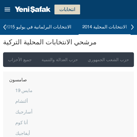
موش
انتخابات
نيفشهير
نيغدا
الانتخابات المحلية 2014
الانتخابات البرلمانية في يوليو 2015
أوردو
مرشحي الانتخابات المحلية التركية
عثمانية
ريزا
حزب الشعب الجمهوري
حزب العدالة والتنمية
جميع الأحزاب
صقاريا
صامسون
19 مايس
ألتشام
أسارجيك
أتا كوم
أيفاجيك