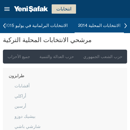
شانلي أورفا
انتخابات
سيرت
سينوب
الانتخابات المحلية 2014
الانتخابات البرلمانية في يوليو 2015
شرناق
مرشحي الانتخابات المحلية التركية
سيفاس
تكيرداغ
حزب الشعب الجمهوري
حزب العدالة والتنمية
جميع الأحزاب
توكات
طرابزون
أقشابات
أراكلي
أرسين
بيشيك دوزو
شارشي باشي