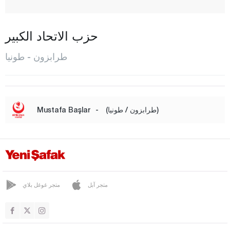
شاي كارا
ديرين بازاري
حزب الاتحاد الكبير
دوز كوي
طرابزون - طونيا
هايرات
كوبري باشي
ماشكا
(طرابزون / طونيا)
-
Mustafa Başlar
أوف
أورطا حصار
شالي بازاري
سورمانيه
متجر آبل
متجر غوغل بلاي
طونيا
فاكفيكبير