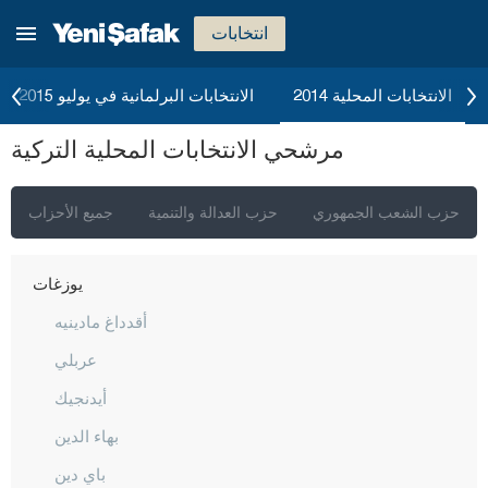
تكيرداغ
انتخابات
توكات
طرابزون
الانتخابات المحلية 2014
الانتخابات البرلمانية في يوليو 2015
طونجالي
مرشحي الانتخابات المحلية التركية
أوشاك
فان
حزب الشعب الجمهوري
حزب العدالة والتنمية
جميع الأحزاب
يالوفا
يوزغات
أقدداغ مادينيه
عربلي
أيدنجيك
بهاء الدين
باي دين