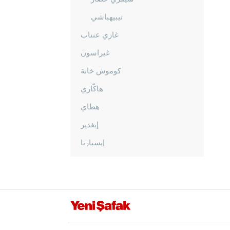
تيبيهباشي
غازي عنتاب
غيراسون
كوموش خانة
هاكّاري
هطاي
إيغدير
إيسبارتا
قهرمان ماراش
قارابوك
كرامان
كارس