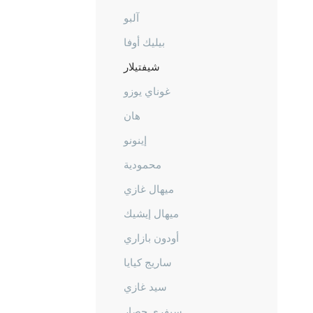
آلبو
بيليك أوفا
شيفتيلار
غوناي يوزو
هان
إينونو
محمودية
ميهال غازي
ميهال إيشيك
أودون بازاري
ساريج كيايا
سيد غازي
سيفري حصار