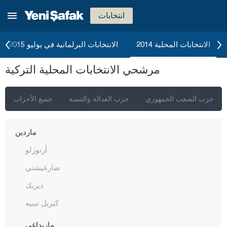
قرقلر ايلي
انتخابات
قرشهير
قوجه ايلي
الانتخابات المحلية 2014
الانتخابات البرلمانية في يوليو 2015
قونيا
مرشحي الانتخابات المحلية التركية
كوتاهيا
مالاطيا
حزب الشعب الجمهوري
حزب العدالة والتنمية
جميع الأحزاب
مانيسا
ماردين
أرتوزلو
ضارغيشتي
ديريك
كيزيل تيبيه
مازيداغي