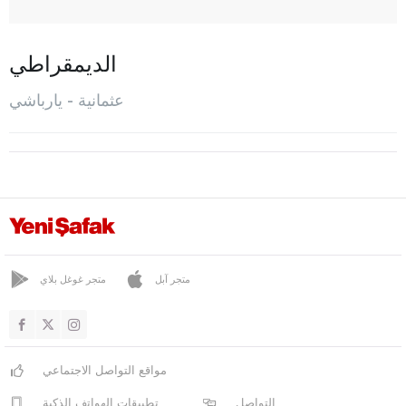
إللاك
حسن بايلي
الديمقراطي
كاديرلي
عثمانية - يارباشي
محمد لي
المركز
سومباس
طوبراك كليه
يارباشي
ريزا
متجر آبل
متجر غوغل بلاي
صقاريا
صامسون
مواقع التواصل الاجتماعي
شانلي أورفا
التواصل
تطبيقات الهواتف الذكية