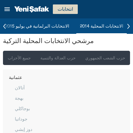
ماردين
انتخابات
مرسين
موغلا
الانتخابات المحلية 2014
الانتخابات البرلمانية في يوليو 2015
موش
مرشحي الانتخابات المحلية التركية
نيفشهير
نيغدا
حزب الشعب الجمهوري
حزب العدالة والتنمية
جميع الأحزاب
أوردو
عثمانية
أتالان
بهجة
بوجاكلي
جوداتيا
دوز إيشي