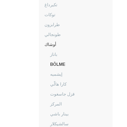
تكيرداغ
توكات
طرابزون
طونجالي
أوشاك
باناز
BÖLME
إيشميه
كارا هالّي
قزل جاسغوت
المركز
بينار باشي
سالشيكلار