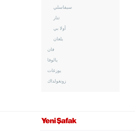
سيفاسلي
تتار
أولا بي
يلغان
فان
يالوفا
يوزغات
زونغولداك