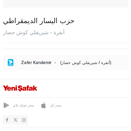
شاملي ديريه
شانكايا
حزب اليسار الديمقراطي
شابوك
أنقرة - شيريفلي كوش حصار
إيلاماداغ
أليماسوغوت
إيفران
(أنقرة / شيريفلي كوش حصار)
-
Zafer Kandemir
غولباشي
غودول
هايمان
قالاجيك
متجر آبل
متجر غوغل بلاي
كازان
كاشي أوران
قزلجا همام