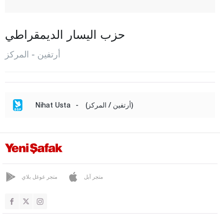
المركز
مورغول
حزب اليسار الديمقراطي
شافشات
أرتفين - المركز
يوسف إيلي
أيدن
بالق أسير
(أرتفين / المركز)
-
Nihat Usta
بارتين
باتمان
بايبورت
بيلاجيك
متجر آبل
متجر غوغل بلاي
بينغول
بيتليس