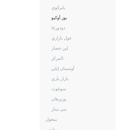
بايركوي
بوز أوكيو
دودورغا
غول بازاري
إين حصار
المركز
أوسمان إيلي
بازار ياري
سوغوت
وزيرهان
يني بينار
بينغول
بيتليس