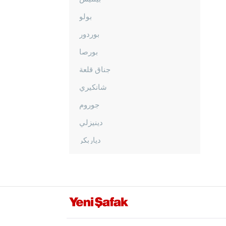
بولو
بوردور
بورصا
جناق قلعة
شانكيري
جوروم
دينيزلي
دياربكر
دوزجا
أدرنة
إلازغ
إيرزينجان