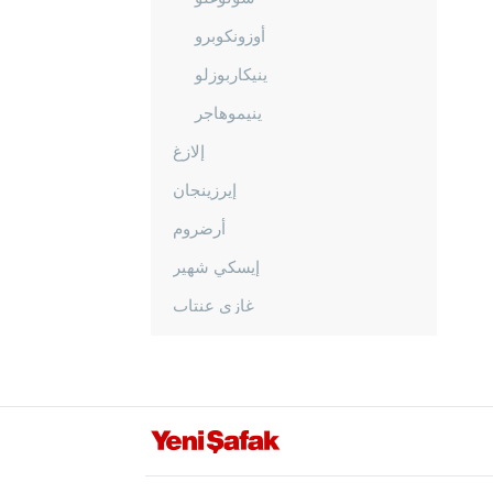
أوزونكوبرو
ينيكاربوزلو
ينيموهاجر
إلازغ
إيرزينجان
أرضروم
إيسكي شهير
غازي عنتاب
غيراسون
كوموش خانة
هاكّاري
هطاي