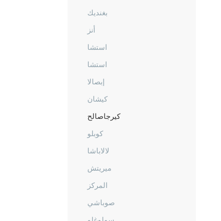
بغنديك
أنز
استشا
استشا
إبصالا
كيشان
كيرجاصالح
كوبلو
لالاباشا
ميريتش
المركز
صوباشي
سولوغلو