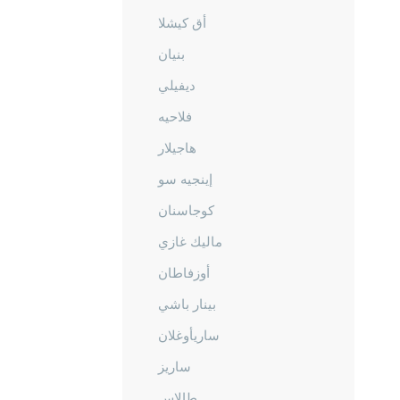
أق كيشلا
بنيان
ديفيلي
فلاحيه
هاجيلار
إينجيه سو
كوجاسنان
ماليك غازي
أوزفاطان
بينار باشي
ساريأوغلان
ساريز
طالاس