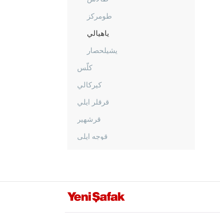
طومركز
ياهيالي
يشيلحصار
كلّس
كيركالي
قرقلر ايلي
قرشهير
قوجه ايلي
قونيا
كوتاهيا
مالاطيا
مانيسا