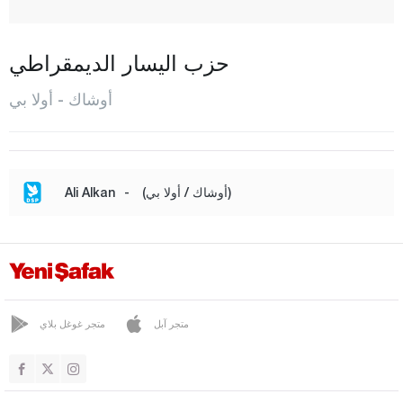
المركز
بينار باشي
حزب اليسار الديمقراطي
سالشيكلار
أوشاك - أولا بي
سيفاسلي
تتار
أولا بي
(أوشاك / أولا بي)
-
Ali Alkan
يلغان
فان
يالوفا
يوزغات
متجر آبل
متجر غوغل بلاي
زونغولداك