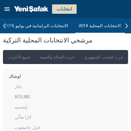
سينوب
انتخابات
شرناق
سيفاس
الانتخابات المحلية 2014
الانتخابات البرلمانية في يوليو 2015
تكيرداغ
مرشحي الانتخابات المحلية التركية
توكات
طرابزون
حزب الشعب الجمهوري
حزب العدالة والتنمية
جميع الأحزاب
طونجالي
أوشاك
باناز
BÖLME
إيشميه
كارا هالّي
قزل جاسغوت