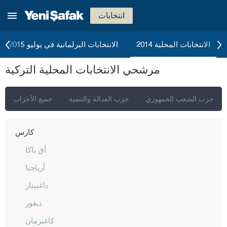
هاكّاري
انتخابات
هطاي
إيغدير
الانتخابات المحلية 2014
الانتخابات البرلمانية في يوليو 2015
إيسبارتا
مرشحي الانتخابات المحلية التركية
قهرمان ماراش
قارابوك
حزب الشعب الجمهوري
حزب العدالة والتنمية
جميع الأحزاب
كرامان
كارس
أق ياكا
أرباجيا
داغبينار
ديغور
كاغيزمان